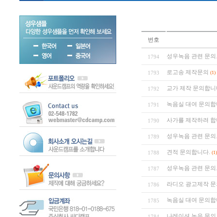
번호
성우녹음 관련 문의
1794
로고송 제작문의
1793
(1)
교가 제작 문의합니
1792
녹음실 대여 문의합
1791
사가를 제작하려 합
1790
성우녹음 관련 문의
1789
견적 문의합니다.
1788
(1)
성우녹음 관련 문의
1787
라디오 광고제작 문
1786
녹음실 대여 문의합
1785
나레이션 녹음 문의
1784