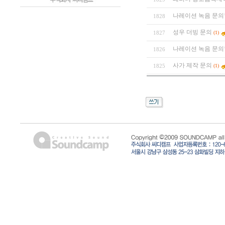
나레이션 녹음 문
1828
성우 더빙 문의
1827
(1)
나레이션 녹음 문
1826
사가 제작 문의
1825
(1)