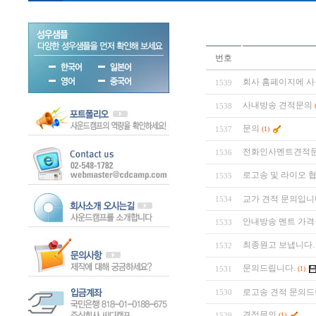
번호
회사 홈페이지에 사
1539
사내방송 견적문의
1538
문의
1537
(1)
전화인사멘트견적
1536
로고송 및 라이오 
1535
교가 견적 문의입니
1534
안내방송 멘트 가
1533
최종원고 보냅니다.
1532
문의드립니다.
1531
(1)
로고송 견적 문의드
1530
견적문의
1529
(1)