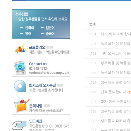
번호
사가 제작 의뢰 합니
1734
녹음실 대여 문의합
1733
라디오 광고제작 문
1732
성우녹음 및 녹음실
1731
녹음실 대여 문의합
1730
성우녹음 관련 문의
1729
견적 문의합니다.
1728
(1)
교가 편곡 문의합니
1727
성우녹음 관련 문의
1726
사가를 제작하려 합
1725
녹음실 대여 문의합
1724