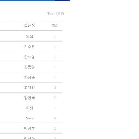
Total 1,839
글쓴이
조회
요섭
1
김소진
1
한소영
1
김동열
1
한상준
1
고대영
3
황인국
2
허정
7
Seva
4
백성훈
2
이상현
2