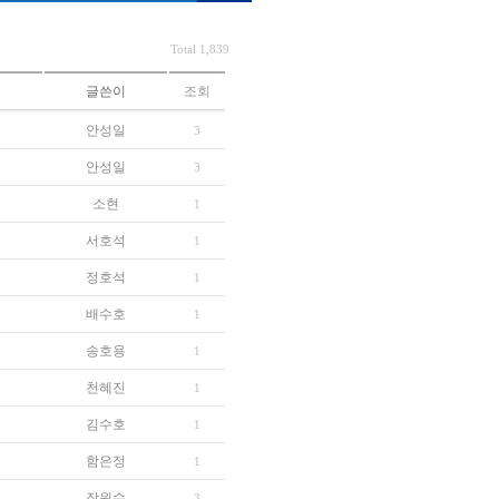
Total 1,839
글쓴이
조회
안성일
3
안성일
3
소현
1
서호석
1
정호석
1
배수호
1
송호용
1
천혜진
1
김수호
1
함은정
1
장원수
3