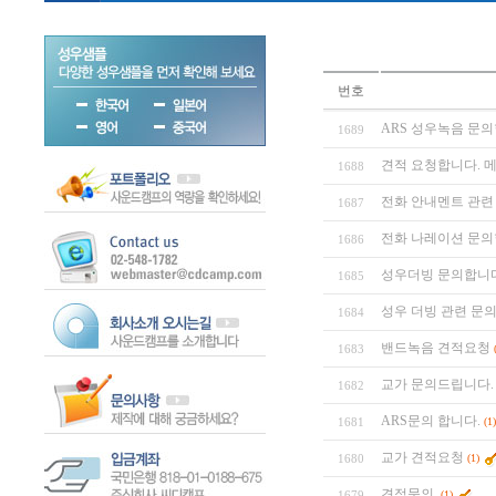
번호
ARS 성우녹음 문
1689
견적 요청합니다. 메
1688
전화 안내멘트 관련
1687
전화 나레이션 문
1686
성우더빙 문의합니
1685
성우 더빙 관련 문의
1684
밴드녹음 견적요청
1683
교가 문의드립니다.
1682
ARS문의 합니다.
1681
(1)
교가 견적요청
1680
(1)
견적문의.
1679
(1)